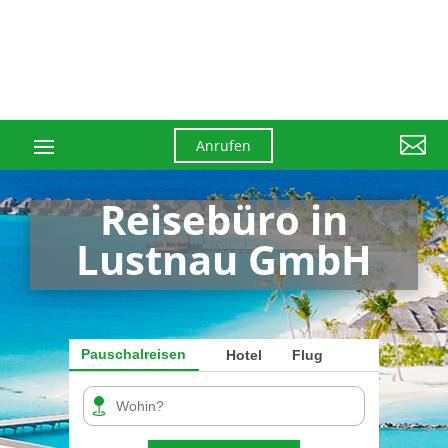

Anrufen
Reisebüro in
Lustnau GmbH
Pauschalreisen
Hotel
Flug