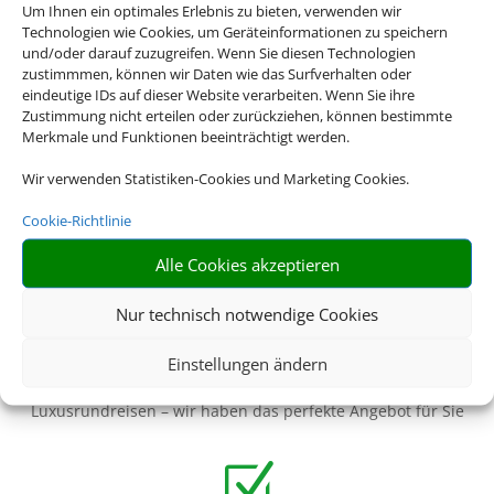
Um Ihnen ein optimales Erlebnis zu bieten, verwenden wir
Technologien wie Cookies, um Geräteinformationen zu speichern
Z
und/oder darauf zuzugreifen. Wenn Sie diesen Technologien
zustimmmen, können wir Daten wie das Surfverhalten oder
eindeutige IDs auf dieser Website verarbeiten. Wenn Sie ihre
Zustimmung nicht erteilen oder zurückziehen, können bestimmte
Merkmale und Funktionen beeinträchtigt werden.
Riesige Auswahl
Wählen Sie aus einer Vielzahl an Rundreiseangeboten
Wir verwenden Statistiken-Cookies und Marketing Cookies.
weltweit
Cookie-Richtlinie
Z
Alle Cookies akzeptieren
Nur technisch notwendige Cookies
Genau mein Ding
Einstellungen ändern
Von Abenteuerreisen über Familienreisen bis hin zu
Luxusrundreisen – wir haben das perfekte Angebot für Sie
Z