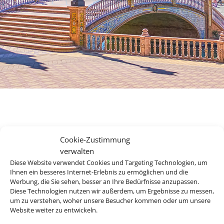
Ihr Rundreisenexperte für
Cookie-Zustimmung
den perfekten Urlaub.
verwalten
Diese Website verwendet Cookies und Targeting Technologien, um
Ihnen ein besseres Internet-Erlebnis zu ermöglichen und die
Werbung, die Sie sehen, besser an Ihre Bedürfnisse anzupassen.
Andalusien, Kuba, Kanada, die USA oder doch lieber Asien?
Diese Technologien nutzen wir außerdem, um Ergebnisse zu messen,
Es gibt so viel zu entdecken auf der Welt und mit unseren
um zu verstehen, woher unsere Besucher kommen oder um unsere
Website weiter zu entwickeln.
Rundreiseangebote erleben Sie Ihre Traumdestinationen in
ihrer vollen Vielfalt.