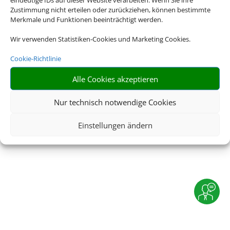
Impressum
|
Datenschutzerklärung
|
Online Check-
Zustimmung nicht erteilen oder zurückziehen, können bestimmte
In
|
Service
|
Blacklisted Airlines
|
AGB
|
Merkmale und Funktionen beeinträchtigt werden.
Barrierefreiheitserklärung
Wir verwenden Statistiken-Cookies und Marketing Cookies.
Cookie-Richtlinie
©
2026 • Schmetterling
Alle Cookies akzeptieren
Nur technisch notwendige Cookies
Einstellungen ändern